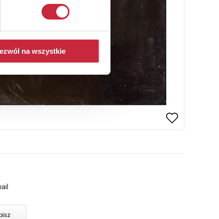
ezwól na wszystkie
ail