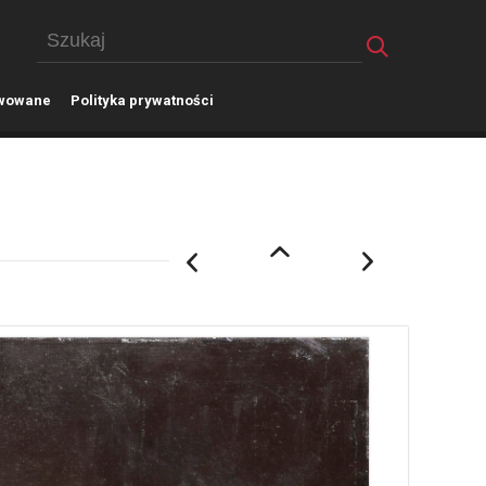
wowane
P
olityka prywatności