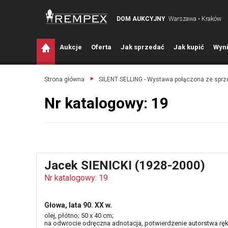
DOM AUKCYJNY
Warszawa • Kraków
A
ukcje
O
ferta
J
ak sprzedać
J
ak kupić
W
yni
Strona główna
SILENT SELLING - Wystawa połączona ze spr
Nr katalogowy: 19
Jacek SIENICKI (1928-2000)
Nr katalogowy: 19
Głowa, lata 90. XX w.
olej, płótno; 50 x 40 cm;
na odwrocie odręczna adnotacja, potwierdzenie autorstwa rę