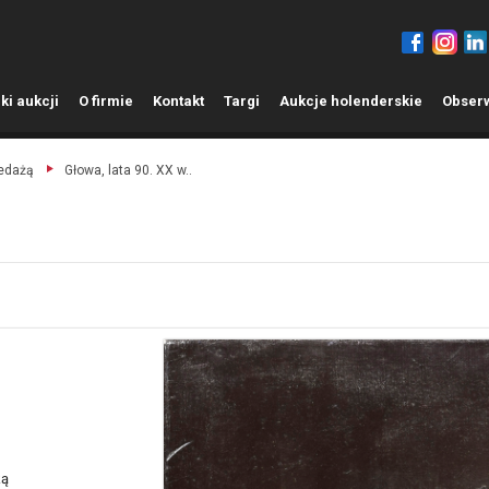
ki aukcji
O
firmie
K
ontakt
T
argi
A
ukcje holenderskie
O
bser
zedażą
Głowa, lata 90. XX w..
ką