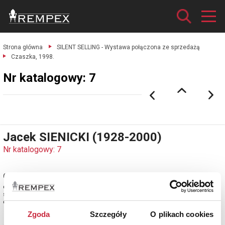
Strona główna
SILENT SELLING - Wystawa połączona ze sprzedażą
Czaszka, 1998.
Nr katalogowy: 7
Jacek SIENICKI (1928-2000)
Nr katalogowy: 7
Czaszka, 1998
olej, płótno; 33 x 41 cm;
sygn. i dat. p.d.: 98 / J.SIENICKI
estymacja: 50 000 - 60 000 zł
Zgoda
Szczegóły
O plikach cookies