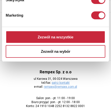
* - podlega opłacie DdS (patrz regulamin)
Marketing
Newsletter
Aby otrzymywać informacje o nowych aukcjach, prosimy podać
adres e-mail
Zezwól na wszystkie
Zezwól na wybór
Rempex Sp. z o.o
ul Karowa 31, 00-324 Warszawa
tel/fax:
patrz kontakt
e-mail:
rempex@rempex.com.pl
Salon: pon. - pt. 11:00 - 19:00
Biuro przyjęć: pon. - pt. 12:00 - 18:00
Konto: 24 1910 1048 2252 8132 8822 0001