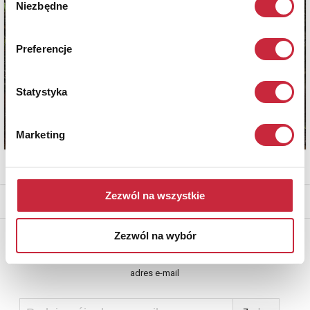
Niezbędne
zgody
Preferencje
Statystyka
Marketing
Zezwól na wszystkie
* - podlega opłacie DdS (patrz regulamin)
Newsletter
Zezwól na wybór
Aby otrzymywać informacje o nowych aukcjach, prosimy podać
adres e-mail