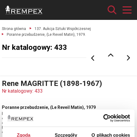
Strona główna
137. Aukcja Sztuki Współczesnej
Poranne przebudzenie, (Le Reveil Matin), 1979.
Nr katalogowy: 433
Rene MAGRITTE (1898-1967)
Nr katalogowy: 433
Poranne przebudzenie, (Le Reveil Matin), 1979
litografia numerowana na papierze bawełnianym 100%, BFK Rives; 46 x 55
cm (w świetle passe-partout), oprawiona w ramach o wymiarach 64 x 71
cm.
Ekskluzywna i l
estymacja: 3 500 - 4 000 zł
Zgoda
Szczegóły
O plikach cookies