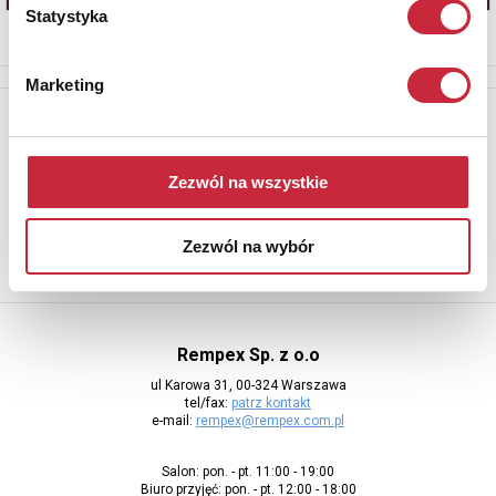
Statystyka
Marketing
Newsletter
Aby otrzymywać informacje o nowych aukcjach, prosimy podać
adres e-mail
Zezwól na wszystkie
Zezwól na wybór
Rempex Sp. z o.o
ul Karowa 31, 00-324 Warszawa
tel/fax:
patrz kontakt
e-mail:
rempex@rempex.com.pl
Salon: pon. - pt. 11:00 - 19:00
Biuro przyjęć: pon. - pt. 12:00 - 18:00