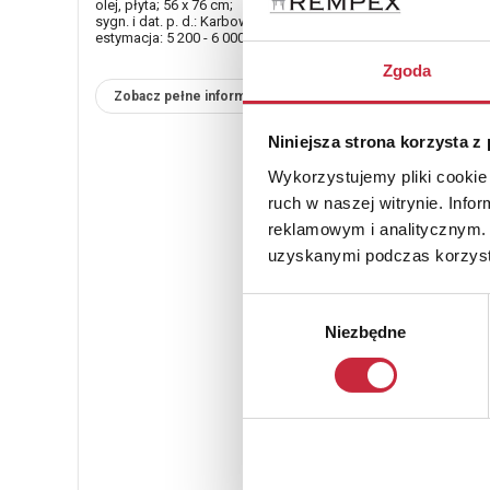
olej, płyta; 56 x 76 cm;
sygn. i dat. p. d.: Karbowniczek 88;
estymacja: 5 200 - 6 000 zł
Zgoda
Zobacz pełne informacje
Niniejsza strona korzysta z
Wykorzystujemy pliki cookie 
ruch w naszej witrynie. Inf
reklamowym i analitycznym. 
uzyskanymi podczas korzysta
Wybór
Niezbędne
zgody