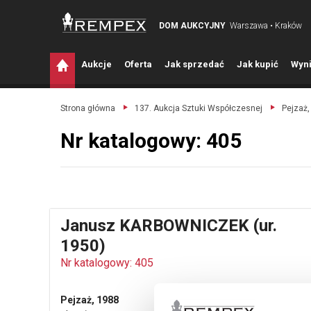
DOM AUKCYJNY
Warszawa • Kraków
A
ukcje
O
ferta
J
ak sprzedać
J
ak kupić
W
yni
Strona główna
137. Aukcja Sztuki Współczesnej
Pejzaż,
Nr katalogowy: 405
Janusz KARBOWNICZEK (ur.
1950)
Nr katalogowy: 405
Pejzaż, 1988