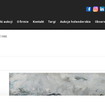
ki aukcji
O
firmie
K
ontakt
T
argi
A
ukcje holenderskie
O
bser
 1988.