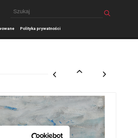
wowane
P
olityka prywatności