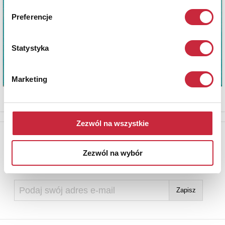
Preferencje
Statystyka
Marketing
Zezwól na wszystkie
Newsletter
Aby otrzymywać informacje o nowych aukcjach, prosimy podać
Zezwól na wybór
adres e-mail