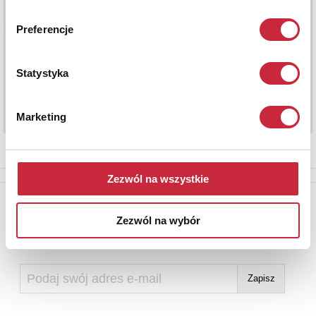
Preferencje
Statystyka
Marketing
Zezwól na wszystkie
Newsletter
Zezwól na wybór
Aby otrzymywać informacje o nowych aukcjach, prosimy podać
adres e-mail