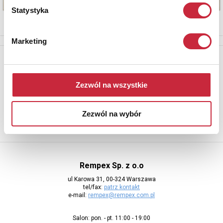
Statystyka
Marketing
Newsletter
Aby otrzymywać informacje o nowych aukcjach, prosimy podać
Zezwól na wszystkie
adres e-mail
Zezwól na wybór
Rempex Sp. z o.o
ul Karowa 31, 00-324 Warszawa
tel/fax:
patrz kontakt
e-mail:
rempex@rempex.com.pl
Salon: pon. - pt. 11:00 - 19:00