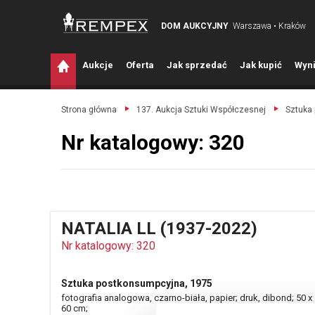
DOM AUKCYJNY
Warszawa • Kraków
A
ukcje
O
ferta
J
ak sprzedać
J
ak kupić
W
yni
Strona główna
137. Aukcja Sztuki Współczesnej
Sztuka
Nr katalogowy: 320
NATALIA LL (1937-2022)
Nr katalogowy: 320
Sztuka postkonsumpcyjna, 1975
fotografia analogowa, czarno-biała, papier; druk, dibond; 50 x
60 cm;