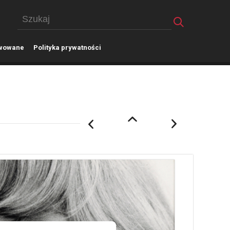
wowane
P
olityka prywatności