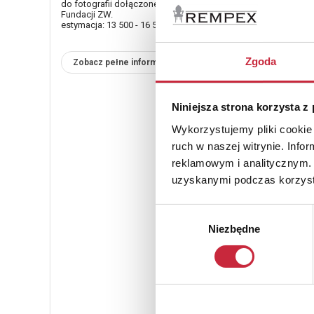
do fotografii dołączone jest potwierdzenie autentyczności
Fundacji ZW.
estymacja: 13 500 - 16 500 zł
Zgoda
Zobacz pełne informacje
Niniejsza strona korzysta z
Wykorzystujemy pliki cookie 
ruch w naszej witrynie. Inf
reklamowym i analitycznym. 
uzyskanymi podczas korzysta
Wybór
Niezbędne
zgody