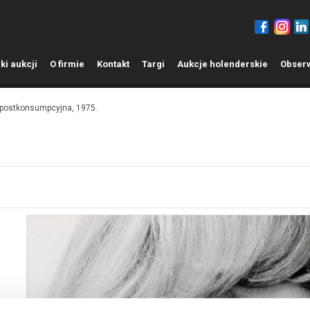
ki aukcji
O
firmie
K
ontakt
T
argi
A
ukcje holenderskie
O
bser
 postkonsumpcyjna, 1975.