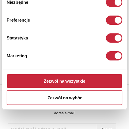
Niezbędne
zgody
Preferencje
Statystyka
Marketing
Zezwól na wszystkie
Newsletter
Zezwól na wybór
Aby otrzymywać informacje o nowych aukcjach, prosimy podać
adres e-mail