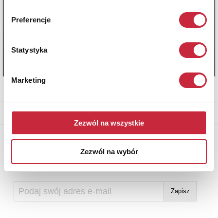
Preferencje
Statystyka
Marketing
* - podlega opłacie DdS (patrz regulamin)
Zezwól na wszystkie
Newsletter
Zezwól na wybór
Aby otrzymywać informacje o nowych aukcjach, prosimy podać
adres e-mail