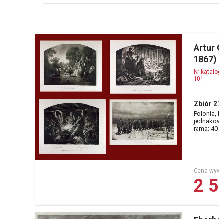
Artur
1867)
Nr katal
101
Zbiór 27
Polonia,
jednakow
rama: 40
Cena wy
2 5