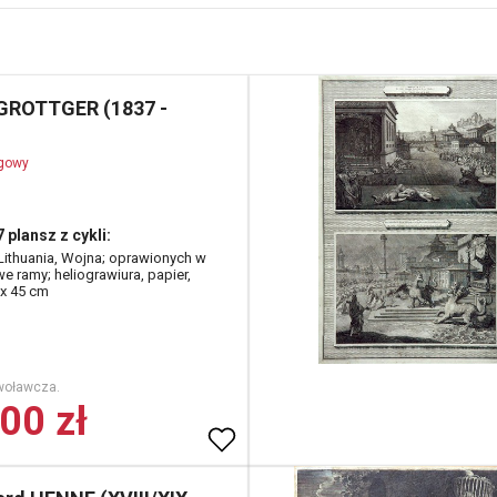
 GROTTGER (1837 -
ogowy
 plansz z cykli:
 Lithuania, Wojna; oprawionych w
e ramy; heliograwiura, papier,
 x 45 cm
woławcza.
00 zł