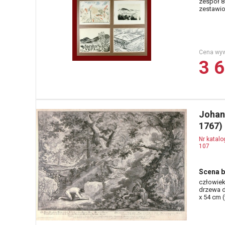
zespół 8 
zestawio
Cena wy
3 6
Johann
1767)
Nr katal
107
Scena b
człowie
drzewa do
x 54 cm 