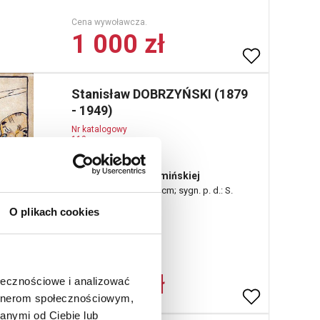
Cena wywoławcza.
1 000 zł
Stanisław DOBRZYŃSKI (1879
- 1949)
Nr katalogowy
110
Karykatura Miry Zimińskiej
tusz, papier, 29 x 26,5 cm; sygn. p. d.: S.
Dobrzyński
O plikach cookies
Cena wywoławcza.
1 200 zł
ołecznościowe i analizować
artnerom społecznościowym,
anymi od Ciebie lub