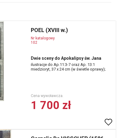
POEL (XVIII w.)
Nr katalogowy
102
Dwie sceny do Apokalipsy św. Jana
ilustracje do Ap.11:3-7 oraz Ap. 13:1
miedzioryt, 37 x 24 cm (w świetle oprawy);
Cena wywoławcza.
1 700 zł