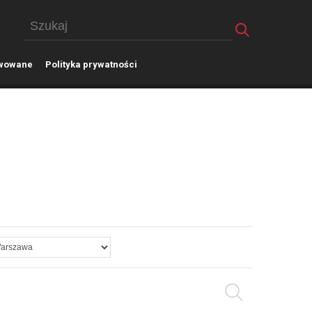
wowane
P
olityka prywatności