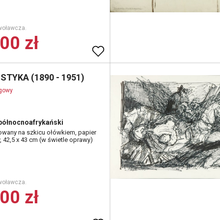
woławcza.
00 zł
STYKA (1890 - 1951)
ogowy
północnoafrykański
owany na szkicu ołówkiem, papier
 42,5 x 43 cm (w świetle oprawy)
woławcza.
00 zł