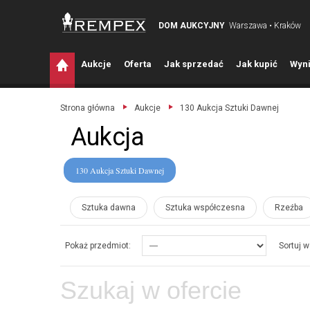
DOM AUKCYJNY
Warszawa • Kraków
A
ukcje
O
ferta
J
ak sprzedać
J
ak kupić
W
yni
Strona główna
Aukcje
130 Aukcja Sztuki Dawnej
Aukcja
130 Aukcja Sztuki Dawnej
Sztuka dawna
Sztuka współczesna
Rzeźba
Pokaż przedmiot:
Sortuj w