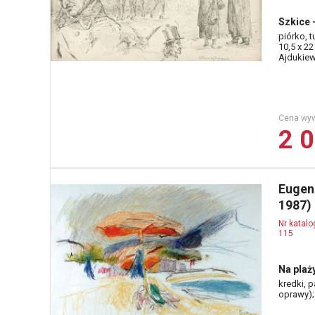
Szkice 
piórko, t
10,5 x 22
Ajdukiew
Cena wy
2 0
Eugen
1987)
Nr katal
115
Na plaż
kredki, p
oprawy); 