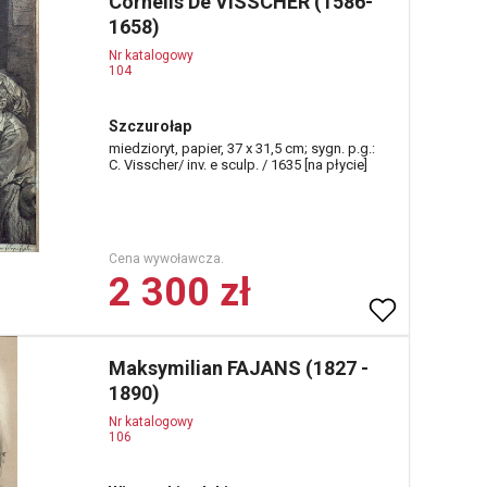
Cornelis De VISSCHER (1586-
1658)
Nr katalogowy
104
Szczurołap
miedzioryt, papier, 37 x 31,5 cm; sygn. p.g.:
C. Visscher/ inv. e sculp. / 1635 [na płycie]
Cena wywoławcza.
2 300 zł
Maksymilian FAJANS (1827 -
1890)
Nr katalogowy
106