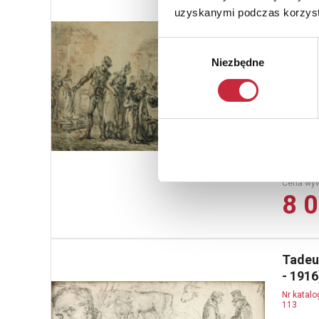
uzyskanymi podczas korzysta
Jan P
1830)
Wybór
Nr katal
111
Niezbędne
zgody
Scena u
piórko, t
10,1 cm; 
Cena wy
8 0
Tadeu
- 191
Nr katal
113