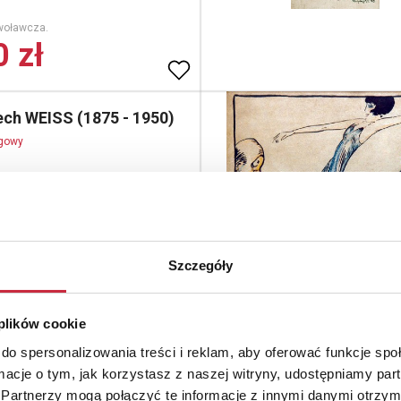
woławcza.
 zł
ech WEISS (1875 - 1950)
ogowy
a Św. Stanisława na Skałce
a, papier czerpany, 40 x 28 cm (w
oprawy); sygn l. d.: WW (monogram
na płycie)
Szczegóły
woławcza.
 plików cookie
 zł
do spersonalizowania treści i reklam, aby oferować funkcje sp
ormacje o tym, jak korzystasz z naszej witryny, udostępniamy p
Partnerzy mogą połączyć te informacje z innymi danymi otrzym