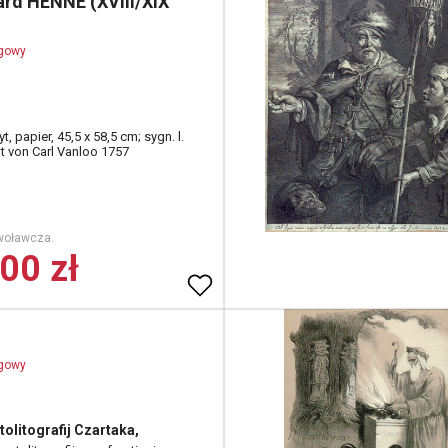
ard HENNE (XVIII/XIX
ogowy
t, papier, 45,5 x 58,5 cm; sygn. l.
lt von Carl Vanloo 1757
woławcza.
00 zł
ogowy
tolitografij Czartaka,