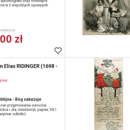
autolitografii oraz frontispis
ne w 2 wspólnych oprawach.
woławcza.
00 zł
 Elias RIDINGER (1698 -
ogowy
iblijna - Bóg zakazuje
kowi przyjmowania owoców
bra i zła; miedzioryt, papier, 39,1
(wymiar odbitki)