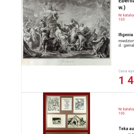
Eberh
w.)
Nr katal
103
Ifigenia
miedziory
d.: gema
Cena wy
1 4
Nr katal
105
Teka au