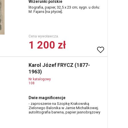
Wizerunki polskie
litografia, papier, 32,5 x 23 cm; sygn. u dołu:
M. Fajans [na płycie];
Cena wywoławcza.
1 200 zł
Karol Józef FRYCZ (1877-
1963)
Nr katalogowy
108
Dwie magnificencje
- zaproszenie na Szopkę Krakowską
Zielonego Balonika w Jamie Michalikowej;
autolitografia barwna, papier jasnobrązowy