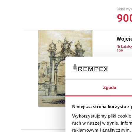
Cena wy
900
Wojci
Nr katal
109
Sadzawk
litografi
świetle 
wiązany, 
Zgoda
Cena wy
Niniejsza strona korzysta z
600
Wykorzystujemy pliki cookie 
ruch w naszej witrynie. Inf
reklamowym i analitycznym. 