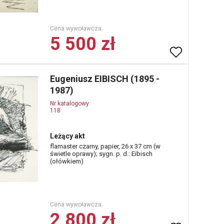
Cena wywoławcza.
5 500 zł
Eugeniusz EIBISCH (1895 -
1987)
Nr katalogowy
118
Leżący akt
flamaster czarny, papier, 26 x 37 cm (w
świetle oprawy); sygn. p. d.: Eibisch
(ołówkiem)
Cena wywoławcza.
2 800 zł