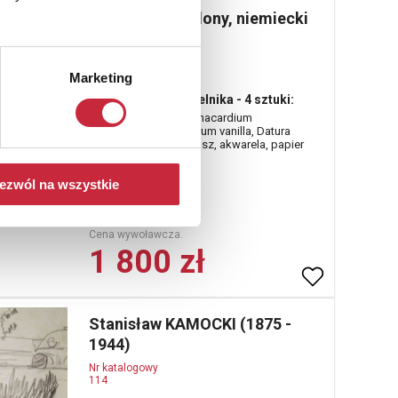
Autor nieokreślony, niemiecki
Nr katalogowy
112
Marketing
Projekty kart do zielnika - 4 sztuki:
Atropa Belladonna, Anacardium
occidentale, Epidendrum vanilla, Datura
Aramanium; piórko, tusz, akwarela, papier
czerpany
ezwól na wszystkie
Cena wywoławcza.
1 800 zł
Stanisław KAMOCKI (1875 -
1944)
Nr katalogowy
114