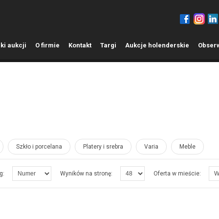
ki aukcji
O
firmie
K
ontakt
T
argi
A
ukcje holenderskie
O
bser
Szkło i porcelana
Platery i srebra
Varia
Meble
g:
Wyników na stronę:
Oferta w mieście: