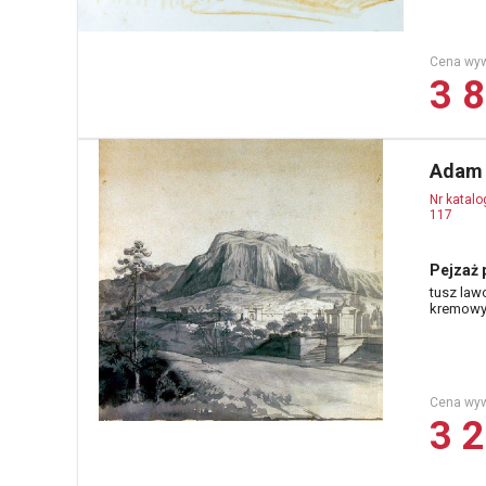
Cena wy
3 8
Adam 
Nr katal
117
Pejzaż 
tusz law
kremowy,
Cena wy
3 2