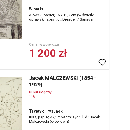
W parku
ołówek, papier, 16 x 19,7 cm (w świetle
oprawy); napis l. d.: Dresden / Sansusi
Cena wywoławcza.
1 200 zł
Jacek MALCZEWSKI (1854 -
1929)
Nr katalogowy
116
Tryptyk - rysunek
tusz, papier, 47,5 x 68 cm; sygn. l. d.: Jacek
Malczewski (ołówkiem)