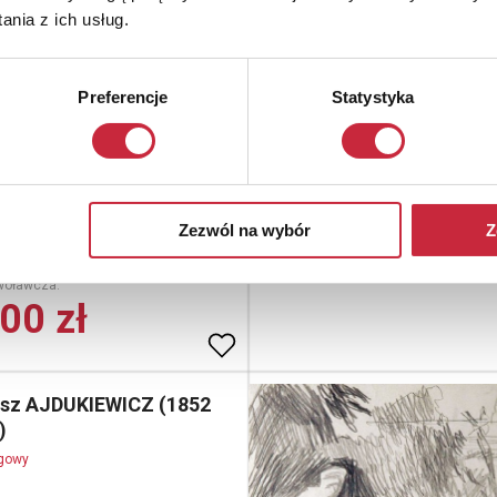
nia z ich usług.
iotr NORBLIN (1745 -
ogowy
Preferencje
Statystyka
liczna, 1816
usz, tusz lawowany, papier, 6,2 x
dat. p. g.: 1814. (ołówkiem)
Zezwól na wybór
Z
woławcza.
00 zł
sz AJDUKIEWICZ (1852
6)
ogowy