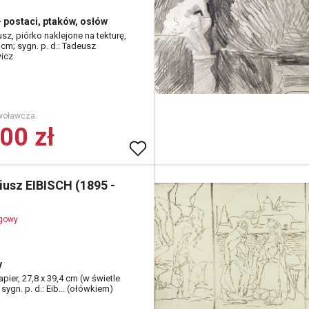
- postaci, ptaków, osłów
usz, piórko naklejone na tekturę,
 cm; sygn. p. d.: Tadeusz
icz
woławcza.
00 zł
iusz EIBISCH (1895 -
ogowy
y
apier, 27,8 x 39,4 cm (w świetle
sygn. p. d.: Eib... (ołówkiem)