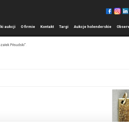
ki aukcji
O
firmie
K
ontakt
T
argi
A
ukcje holenderskie
O
bser
załek Piłsudski".