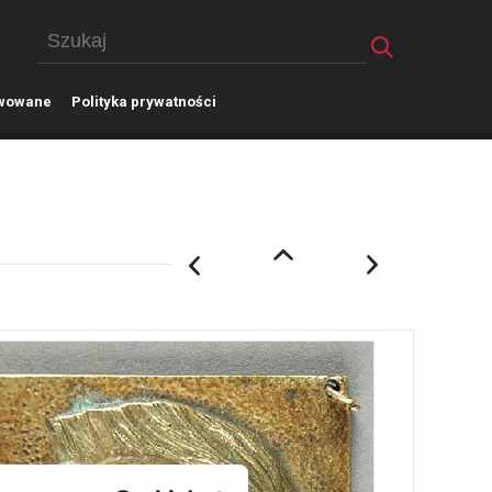
wowane
P
olityka prywatności