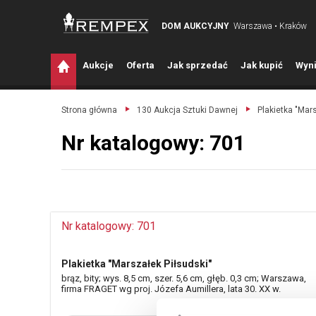
DOM AUKCYJNY
Warszawa • Kraków
A
ukcje
O
ferta
J
ak sprzedać
J
ak kupić
W
yni
Strona główna
130 Aukcja Sztuki Dawnej
Plakietka "Mars
Nr katalogowy: 701
Nr katalogowy: 701
Plakietka "Marszałek Piłsudski"
brąz, bity; wys. 8,5 cm, szer. 5,6 cm, głęb. 0,3 cm; Warszawa,
firma FRAGET wg proj. Józefa Aumillera, lata 30. XX w.