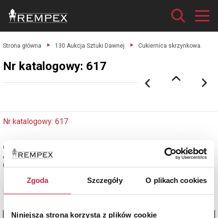
Strona główna
130 Aukcja Sztuki Dawnej
Cukiernica skrzynkowa.
Nr katalogowy: 617
Nr katalogowy: 617
Cukiernica skrzynkowa
waga 696 g; srebro pr. 12; Warszawa, Kazimierz Klimaszewski, ok. 1850
(cecha zapasowa z 1851 r.)
Zgoda
Szczegóły
O plikach cookies
Zobacz pełne informacje
Niniejsza strona korzysta z plików cookie