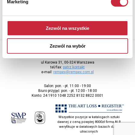
Marketing
adres e-mail
Zezwól na wszystkie
Zezwól na wybór
Rempex Sp. z o.o
ul Karowa 31, 00-324 Warszawa
tel/fax:
patrz kontakt
e-mail:
rempex@rempex.com.pl
Salon: pon. - pt. 11:00 - 19:00
Biuro przyjęć: pon. - pt. 12:00 - 18:00
Konto: 24 1910 1048 2252 8132 8822 0001
Wszystkie pozycje w katalogach sztuki
dawnej z ceną powyżej 8000zł firma ALR
weryfikuje w światowych bazach dzieł
utraconych