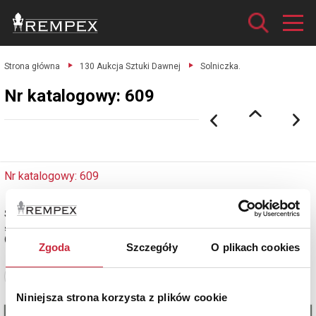
Strona główna
130 Aukcja Sztuki Dawnej
Solniczka.
Nr katalogowy: 609
Nr katalogowy: 609
Solniczka
srebro pr. 84, waga 58 g; Moskwa, 1839, złotnik Andriej Astrachancew
(czynny 1821-45)
Zgoda
Szczegóły
O plikach cookies
Zobacz pełne informacje
Niniejsza strona korzysta z plików cookie