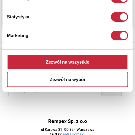
Statystyka
Marketing
Newsletter
Zezwól na wszystkie
Aby otrzymywać informacje o nowych aukcjach, prosimy podać
adres e-mail
Zezwól na wybór
Rempex Sp. z o.o
ul Karowa 31, 00-324 Warszawa
tel/fax:
patrz kontakt