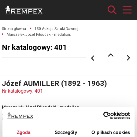
Strona główna
130 Aukcja Sztuki Dawnej
Marszałek Józef Piłsudski - medalion.
Nr katalogowy: 401
Józef AUMILLER (1892 - 1963)
Nr katalogowy: 401
Marszałek Józef Piłsudski - medalion
z płaskorzeźbionym lewym profilem portretu Marszałka; brąz patynowany,
średn. 26 cm; sygn. na krawędzi: J. AUMILLER
Zgoda
Szczegóły
O plikach cookies
Zobacz pełne informacje