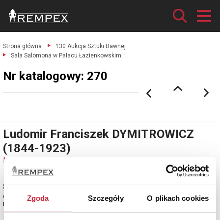
Strona główna
130 Aukcja Sztuki Dawnej
Sala Salomona w Pałacu Łazienkowskim.
Nr katalogowy: 270
Ludomir Franciszek DYMITROWICZ
(1844-1923)
Nr katalogowy: 270
Sala Salomona w Pałacu Łazienkowskim
w Warszawie gwasz, papier, 50 x 69 cm (w świetle oprawy); sygn. p. d.: m.
Zgoda
Szczegóły
O plikach cookies
Lud. Dymitrowicz 1892