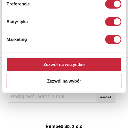
Preferencje
Statystyka
Marketing
Zezwól na wszystkie
Newsletter
Aby otrzymywać informacje o nowych aukcjach, prosimy podać
adres e-mail
Zezwól na wybór
Rempex Sp. z o.o