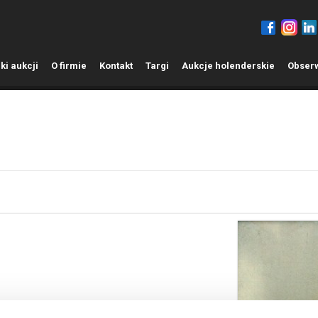
ki aukcji
O
firmie
K
ontakt
T
argi
A
ukcje holenderskie
O
bser