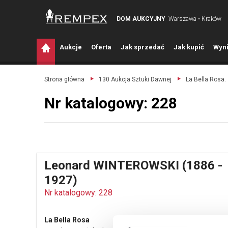
DOM AUKCYJNY
Warszawa • Kraków
A
ukcje
O
ferta
J
ak sprzedać
J
ak kupić
W
yni
Strona główna
130 Aukcja Sztuki Dawnej
La Bella Rosa.
Nr katalogowy: 228
Leonard WINTEROWSKI (1886 -
1927)
Nr katalogowy: 228
La Bella Rosa