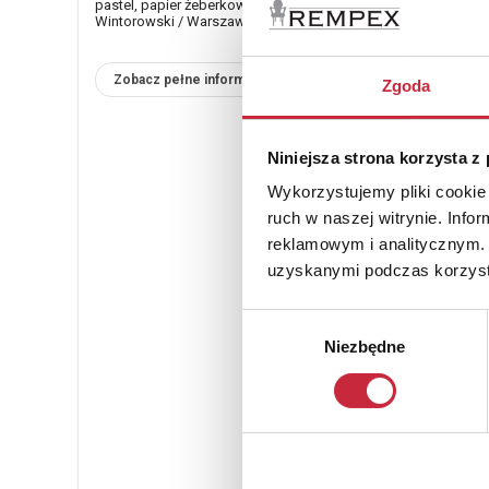
pastel, papier żeberkowy, 60,5 x 45 cm; sygn. p. d.: Leonard
Wintorowski / Warszawa 1922
Zobacz pełne informacje
Zgoda
Niniejsza strona korzysta z
Wykorzystujemy pliki cookie 
ruch w naszej witrynie. Inf
reklamowym i analitycznym. 
uzyskanymi podczas korzysta
Wybór
Niezbędne
zgody