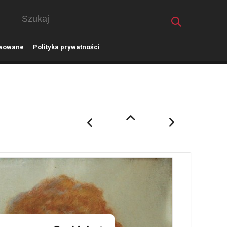
wowane
P
olityka prywatności