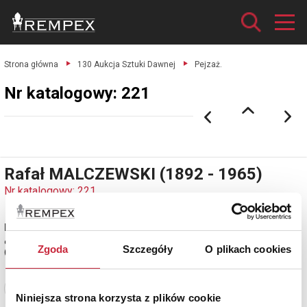
Strona główna
130 Aukcja Sztuki Dawnej
Pejzaż.
Nr katalogowy: 221
Rafał MALCZEWSKI (1892 - 1965)
Nr katalogowy: 221
Pejzaż
ołówek, akwarela, papier, 36 x 54 cm; sygn. p. d.: Rafał Malczewski
Zgoda
Szczegóły
O plikach cookies
(ołówkiem)
Zobacz pełne informacje
Niniejsza strona korzysta z plików cookie