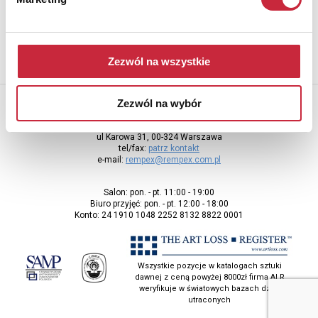
adres e-mail
Zezwól na wszystkie
Zezwól na wybór
Rempex Sp. z o.o
ul Karowa 31, 00-324 Warszawa
tel/fax:
patrz kontakt
e-mail:
rempex@rempex.com.pl
Salon: pon. - pt. 11:00 - 19:00
Biuro przyjęć: pon. - pt. 12:00 - 18:00
Konto: 24 1910 1048 2252 8132 8822 0001
Wszystkie pozycje w katalogach sztuki
dawnej z ceną powyżej 8000zł firma ALR
weryfikuje w światowych bazach dzieł
utraconych