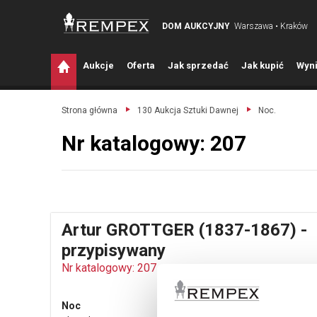
DOM AUKCYJNY
Warszawa • Kraków
A
ukcje
O
ferta
J
ak sprzedać
J
ak kupić
W
yni
Strona główna
130 Aukcja Sztuki Dawnej
Noc.
Nr katalogowy: 207
Artur GROTTGER (1837-1867) -
przypisywany
Nr katalogowy: 207
Noc