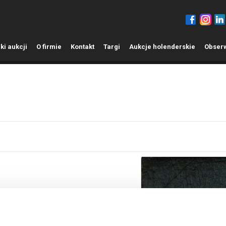
ki aukcji
O
firmie
K
ontakt
T
argi
A
ukcje holenderskie
O
bser