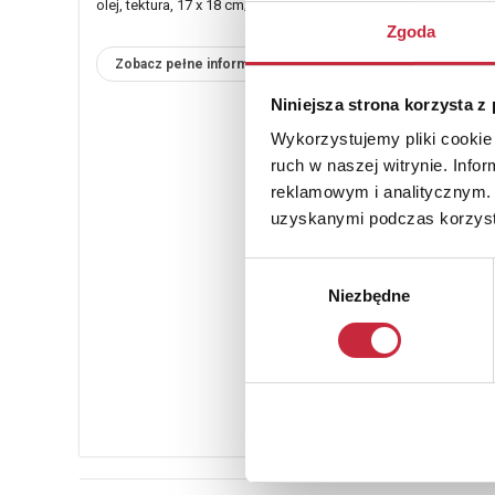
olej, tektura, 17 x 18 cm; na odwrocie nalepka z napisem
Zgoda
Zobacz pełne informacje
Niniejsza strona korzysta z
Wykorzystujemy pliki cookie 
ruch w naszej witrynie. Inf
reklamowym i analitycznym. 
uzyskanymi podczas korzysta
Wybór
Niezbędne
zgody