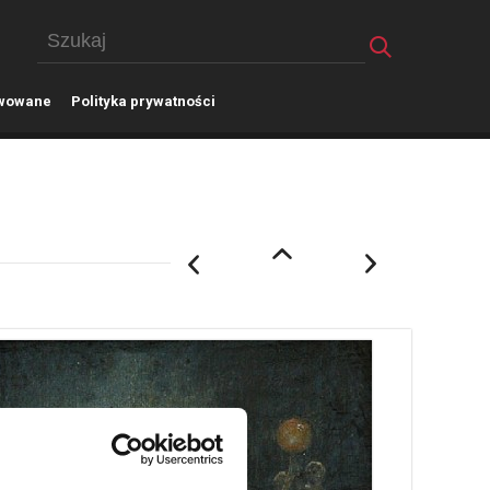
wowane
P
olityka prywatności