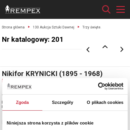
Strona główna
130 Aukcja Sztuki Dawnej
Trzy święte.
Nr katalogowy: 201
Nikifor KRYNICKI (1895 - 1968)
Nr katalogowy: 201
Trzy święte
Zgoda
Szczegóły
O plikach cookies
kredki, papier; 9,4 x 14,5 cm; napisy autorskie u góry: PAŁ KRYNICA POST
PIEK;
Zobacz pełne informacje
Niniejsza strona korzysta z plików cookie