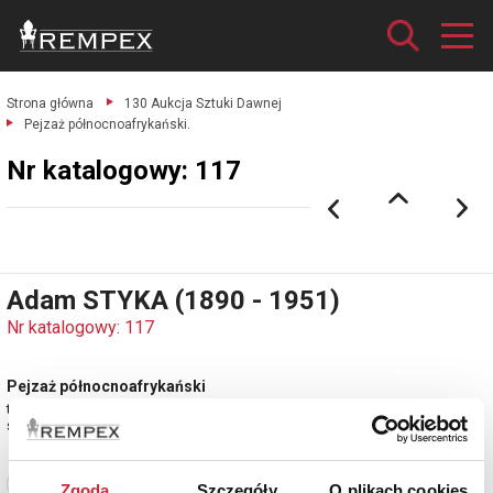
Strona główna
130 Aukcja Sztuki Dawnej
Pejzaż północnoafrykański.
Nr katalogowy: 117
Adam STYKA (1890 - 1951)
Nr katalogowy: 117
Pejzaż północnoafrykański
tusz lawowany na szkicu ołówkiem, papier kremowy, 42,5 x 43 cm (w
świetle oprawy)
Zobacz pełne informacje
Zgoda
Szczegóły
O plikach cookies