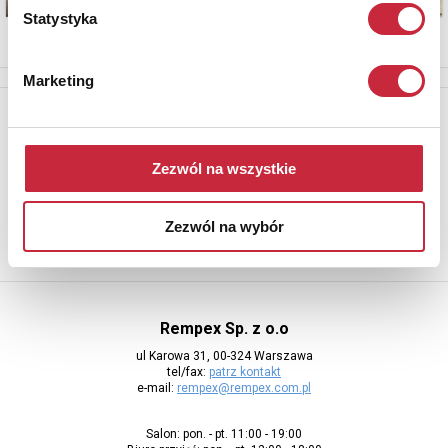
Statystyka
Marketing
Newsletter
Aby otrzymywać informacje o nowych aukcjach, prosimy podać
adres e-mail
Zezwól na wszystkie
Zezwól na wybór
Rempex Sp. z o.o
ul Karowa 31, 00-324 Warszawa
tel/fax:
patrz kontakt
e-mail:
rempex@rempex.com.pl
Salon: pon. - pt. 11:00 - 19:00