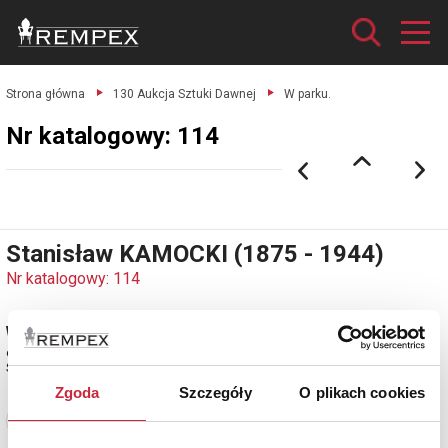
Strona główna
130 Aukcja Sztuki Dawnej
W parku.
Nr katalogowy: 114
Stanisław KAMOCKI (1875 - 1944)
Nr katalogowy: 114
W parku
ołówek, papier, 16 x 19,7 cm (w świetle oprawy); napis l. d.: Dresden /
Sansusi
Zgoda
Szczegóły
O plikach cookies
Zobacz pełne informacje