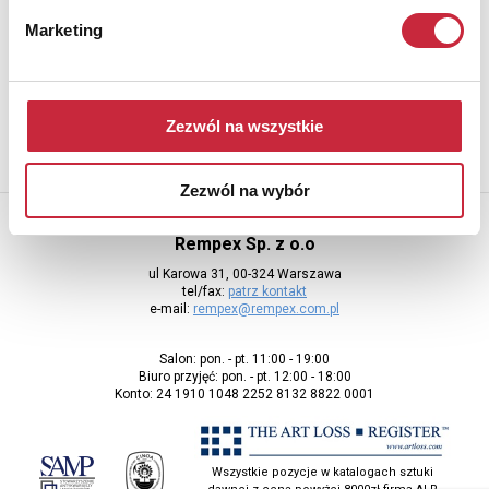
Newsletter
Marketing
Aby otrzymywać informacje o nowych aukcjach, prosimy podać
adres e-mail
Zezwól na wszystkie
Zezwól na wybór
Rempex Sp. z o.o
ul Karowa 31, 00-324 Warszawa
tel/fax:
patrz kontakt
e-mail:
rempex@rempex.com.pl
Salon: pon. - pt. 11:00 - 19:00
Biuro przyjęć: pon. - pt. 12:00 - 18:00
Konto: 24 1910 1048 2252 8132 8822 0001
Wszystkie pozycje w katalogach sztuki