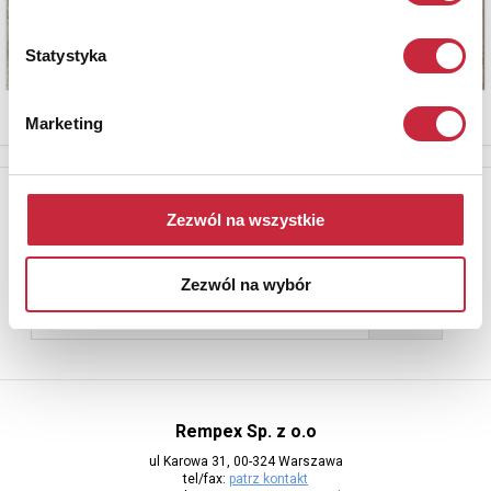
Statystyka
Marketing
Newsletter
Zezwól na wszystkie
Aby otrzymywać informacje o nowych aukcjach, prosimy podać
adres e-mail
Zezwól na wybór
Rempex Sp. z o.o
ul Karowa 31, 00-324 Warszawa
tel/fax:
patrz kontakt