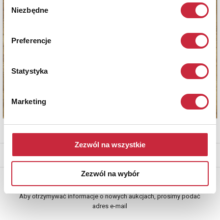
Wybór
Niezbędne
zgody
Preferencje
Statystyka
Marketing
Zezwól na wszystkie
* - podlega opłacie DdS (patrz regulamin)
Zezwól na wybór
Newsletter
Aby otrzymywać informacje o nowych aukcjach, prosimy podać
adres e-mail