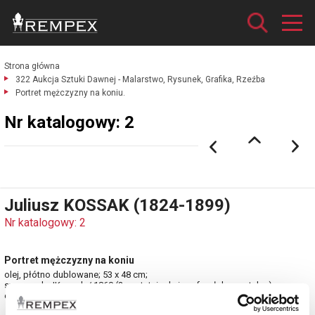
Strona główna
322 Aukcja Sztuki Dawnej - Malarstwo, Rysunek, Grafika, Rzeźba
Portret mężczyzny na koniu.
Nr katalogowy: 2
Juliusz KOSSAK (1824-1899)
Nr katalogowy: 2
Portret mężczyzny na koniu
olej, płótno dublowane; 53 x 48 cm;
sygn. p. d.: JKossak / 1860 (? - ostatnie dwie cyfry słabo czytelne)
estymacja: 320 000 - 380 000 zł