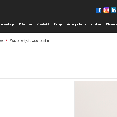
ki aukcji
O
firmie
K
ontakt
T
argi
A
ukcje holenderskie
O
bser
ów
Wazon w typie wschodnim.