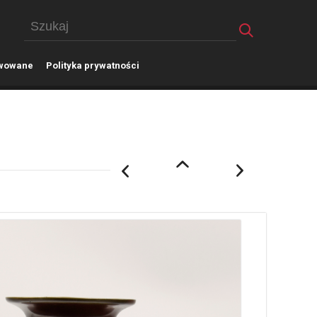
wowane
P
olityka prywatności