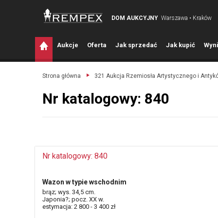
DOM AUKCYJNY
Warszawa • Kraków
A
ukcje
O
ferta
J
ak sprzedać
J
ak kupić
W
yni
Strona główna
321 Aukcja Rzemiosła Artystycznego i Antyk
Nr katalogowy: 840
Nr katalogowy: 840
Wazon w typie wschodnim
brąz; wys. 34,5 cm.
Japonia?; pocz. XX w.
estymacja: 2 800 - 3 400 zł