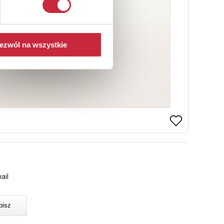
ezwól na wszystkie
ail