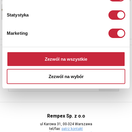
Statystyka
Marketing
Newsletter
Zezwól na wszystkie
Aby otrzymywać informacje o nowych aukcjach, prosimy podać
adres e-mail
Zezwól na wybór
Rempex Sp. z o.o
ul Karowa 31, 00-324 Warszawa
tel/fax:
patrz kontakt