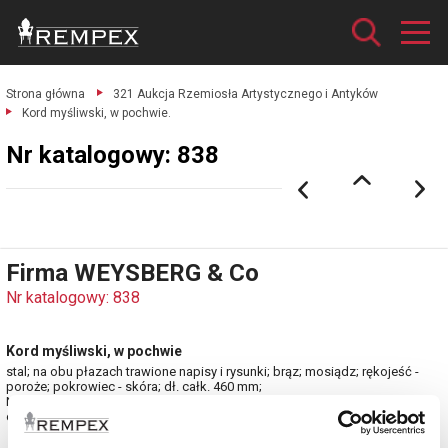
Strona główna
321 Aukcja Rzemiosła Artystycznego i Antyków
Kord myśliwski, w pochwie.
Nr katalogowy: 838
Firma WEYSBERG & Co
Nr katalogowy: 838
Kord myśliwski, w pochwie
stal; na obu płazach trawione napisy i rysunki; brąz; mosiądz; rękojeść -
poroże; pokrowiec - skóra; dł. całk. 460 mm;
Niemcy, lata 30. XX w.
estymacja: 2 400 - 2 900 zł