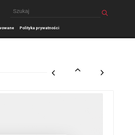
wowane
P
olityka prywatności