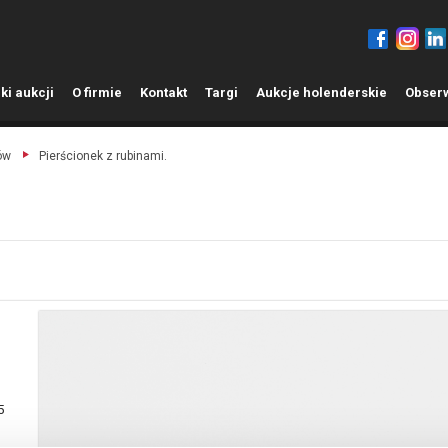
ki aukcji
O
firmie
K
ontakt
T
argi
A
ukcje holenderskie
O
bser
ów
Pierścionek z rubinami.
5