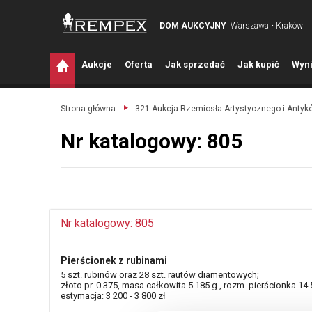
DOM AUKCYJNY
Warszawa • Kraków
A
ukcje
O
ferta
J
ak sprzedać
J
ak kupić
W
yni
Strona główna
321 Aukcja Rzemiosła Artystycznego i Antyk
Nr katalogowy: 805
Nr katalogowy: 805
Pierścionek z rubinami
5 szt. rubinów oraz 28 szt. rautów diamentowych;
złoto pr. 0.375, masa całkowita 5.185 g., rozm. pierścionka 14.
estymacja: 3 200 - 3 800 zł