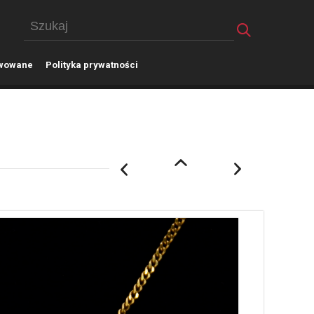
wowane
P
olityka prywatności