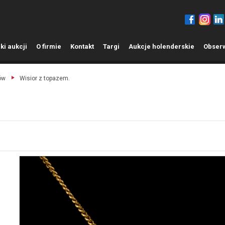
ki aukcji
O
firmie
K
ontakt
T
argi
A
ukcje holenderskie
O
bser
ów
Wisior z topazem.