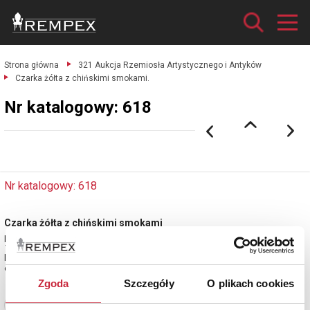
Strona główna
321 Aukcja Rzemiosła Artystycznego i Antyków
Czarka żółta z chińskimi smokami.
Nr katalogowy: 618
Nr katalogowy: 618
Czarka żółta z chińskimi smokami
porcelana, szkliwo ugrowo-żółte, wys. 5,8 cm; Chiny, dynastia Qing (1644-
1911),
kopia wyrobu z okresu cesarza Qianlong (1735- 1796)?, XX w.
estymacja: 4 000 - 5 000 zł
Zgoda
Szczegóły
O plikach cookies
Zobacz pełne informacje