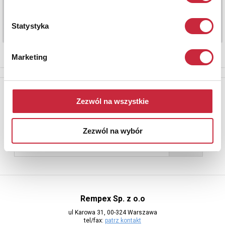
Statystyka
Marketing
Newsletter
Zezwól na wszystkie
Aby otrzymywać informacje o nowych aukcjach, prosimy podać
adres e-mail
Zezwól na wybór
Rempex Sp. z o.o
ul Karowa 31, 00-324 Warszawa
tel/fax:
patrz kontakt