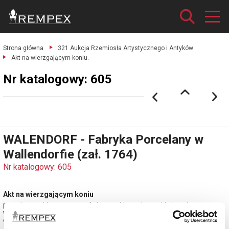
Strona główna
321 Aukcja Rzemiosła Artystycznego i Antyków
Akt na wierzgającym koniu.
Nr katalogowy: 605
WALENDORF - Fabryka Porcelany w
Wallendorfie (zał. 1764)
Nr katalogowy: 605
Akt na wierzgającym koniu
porcelana, szkliwa matowe i farby naszkliwne (postać kobiety);
wys. 24,5 cm; Niemcy, Turyngia, 2 poł. - k. XX w.
estymacja: 1 600 - 1 900 zł