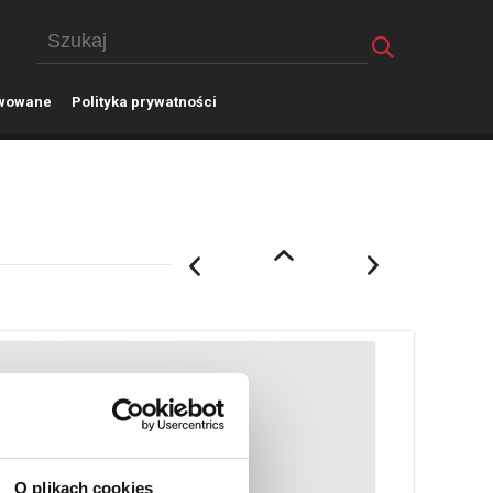
wowane
P
olityka prywatności
O plikach cookies