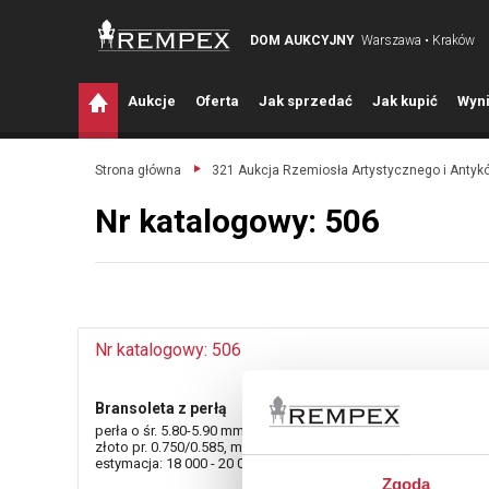
DOM AUKCYJNY
Warszawa • Kraków
A
ukcje
O
ferta
J
ak sprzedać
J
ak kupić
W
yni
Strona główna
321 Aukcja Rzemiosła Artystycznego i Antyk
Nr katalogowy: 506
Nr katalogowy: 506
Bransoleta z perłą
perła o śr. 5.80-5.90 mm oraz 73 szt. diamentów;
złoto pr. 0.750/0.585, masa całkowita 16.970 g.
estymacja: 18 000 - 20 000 zł
Zgoda