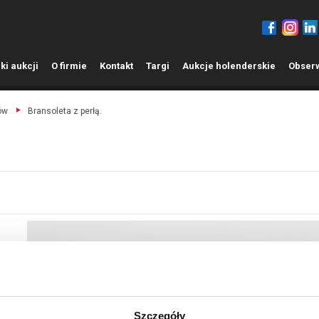
ki aukcji
O
firmie
K
ontakt
T
argi
A
ukcje holenderskie
O
bser
ów
Bransoleta z perłą.
Szczegóły