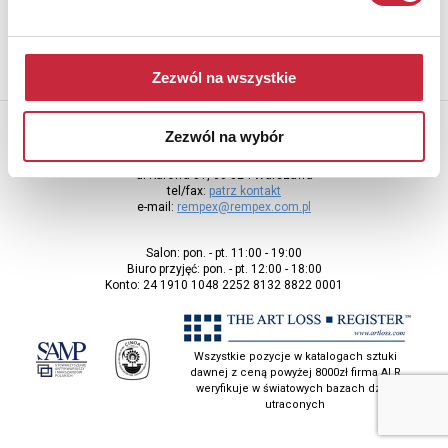
Zezwól na wszystkie
Zezwól na wybór
Rempex Sp. z o.o
ul Karowa 31, 00-324 Warszawa
tel/fax:
patrz kontakt
e-mail:
rempex@rempex.com.pl
Salon: pon. - pt. 11:00 - 19:00
Biuro przyjęć: pon. - pt. 12:00 - 18:00
Konto: 24 1910 1048 2252 8132 8822 0001
Wszystkie pozycje w katalogach sztuki
dawnej z ceną powyżej 8000zł firma ALR
weryfikuje w światowych bazach dzieł
utraconych