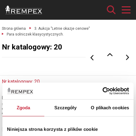
Strona główna
3. Aukcja "Letnie okazje cenowe"
Para solniczek klasycystycznych.
Nr katalogowy: 20
Nr katalogowy: 20
Para solniczek klasycystycznych
srebro pr. 2 (833, cechowane: w siedmioboku sześć gwiazdek / 2, rodło ?,
Zgoda
Szczegóły
O plikach cookies
cecha imienna złotnika ptak/ EB), wewnątrz naczyń złocenie; 5 x 6,3 x 6,3
cm, waga łącz
Niniejsza strona korzysta z plików cookie
Zobacz pełne informacje