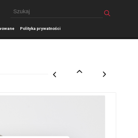
wowane
P
olityka prywatności