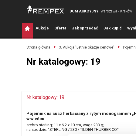
DOM AUKCYJNY
Warszawa • Kraków
A
ukcje
O
ferta
J
ak sprzedać
J
ak kupić
W
yni
Strona główna
3. Aukcja "Letnie okazje cenowe"
Pojemni
Nr katalogowy: 19
Nr katalogowy: 19
Pojemnik na susz herbaciany z rytym monogramem „F
w wieńcu
srebro sterling; 11 x 6,2 x 10 cm, waga 233 g;
na spodzie: "STERLING / 230 / TILDEN THURBER CO."