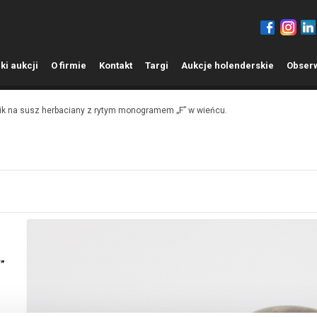
ki aukcji
O
firmie
K
ontakt
T
argi
A
ukcje holenderskie
O
bser
k na susz herbaciany z rytym monogramem „F” w wieńcu.
”