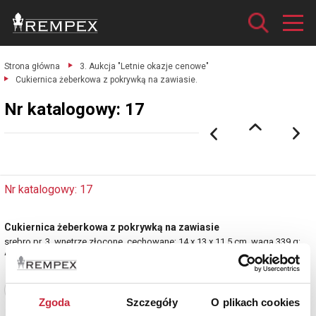
Strona główna
3. Aukcja "Letnie okazje cenowe"
Cukiernica żeberkowa z pokrywką na zawiasie.
Nr katalogowy: 17
Nr katalogowy: 17
Cukiernica żeberkowa z pokrywką na zawiasie
srebro pr. 3, wnętrze złocone, cechowane; 14 x 13 x 11,5 cm, waga 339 g;
Austria, Wiedeń, złotnik nieokreślony, ok. 1915.
Zobacz pełne informacje
Zgoda
Szczegóły
O plikach cookies