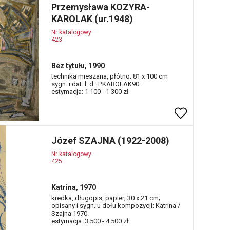
Przemysława KOZYRA-
KAROLAK (ur.1948)
Nr katalogowy
423
Bez tytułu, 1990
technika mieszana, płótno; 81 x 100 cm
sygn. i dat. l. d.: P.KAROLAK90.
estymacja: 1 100 - 1 300 zł
Józef SZAJNA (1922-2008)
Nr katalogowy
425
Katrina, 1970
kredka, długopis, papier; 30 x 21 cm;
opisany i sygn. u dołu kompozycji: Katrina /
Szajna 1970.
estymacja: 3 500 - 4 500 zł