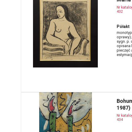
Nr katal
432
Półakt
monotypi
oprawy);
sygn. p.
opisana 
pieczęć 
estymacja
Bohum
1987)
Nr katal
434