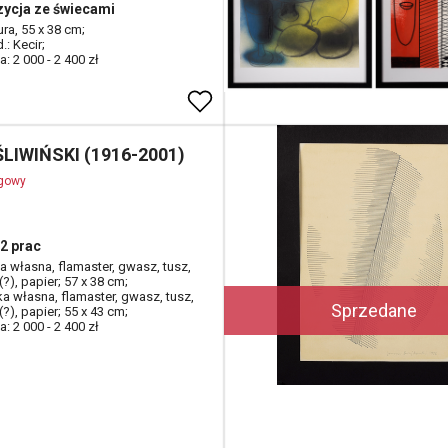
ycja ze świecami
tura, 55 x 38 cm;
.: Kecir;
: 2 000 - 2 400 zł
ŚLIWIŃSKI (1916-2001)
ogowy
2 prac
ka własna, flamaster, gwasz, tusz,
?), papier; 57 x 38 cm;
ka własna, flamaster, gwasz, tusz,
Sprzedane
?), papier; 55 x 43 cm;
: 2 000 - 2 400 zł