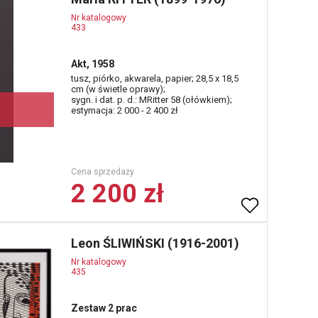
Nr katalogowy
433
Akt, 1958
tusz, piórko, akwarela, papier; 28,5 x 18,5
cm (w świetle oprawy);
sygn. i dat. p. d.: MRitter 58 (ołówkiem);
estymacja: 2 000 - 2 400 zł
Cena sprzedaży
2 200 zł
Leon ŚLIWIŃSKI (1916-2001)
Nr katalogowy
435
Zestaw 2 prac