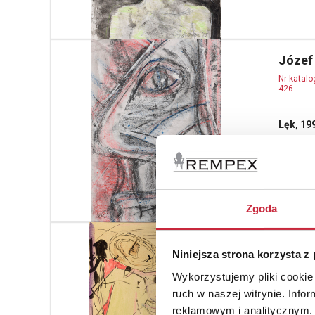
Józef
Nr katal
426
Lęk, 19
aryl, kre
opisany i
Szajna 9
estymacja
Zgoda
Tadeu
Niniejsza strona korzysta z
Nr katal
428
Wykorzystujemy pliki cookie 
ruch w naszej witrynie. Inf
Taniec,
reklamowym i analitycznym. 