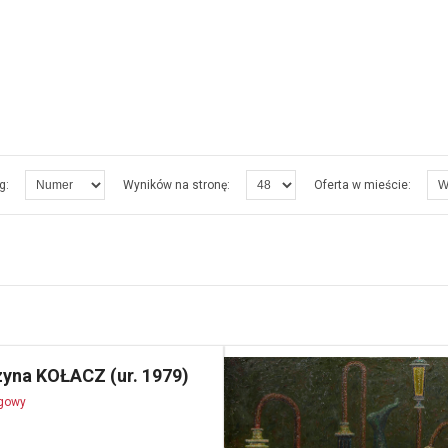
g:
Wyników na stronę:
Oferta w mieście:
zyna KOŁACZ (ur. 1979)
ogowy