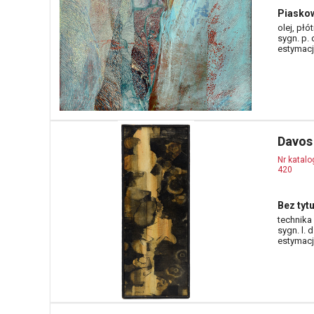
Piaskow
olej, płó
sygn. p.
estymacja
Davos
Nr katal
420
Bez tytu
technika 
sygn. l. d
estymacja