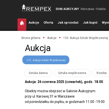
DOM AUKCYJNY
Warszawa • Kraków
A
ukcje
O
ferta
J
ak sprzedać
J
ak kupić
W
yni
Strona główna
Aukcje
133. Aukcja Sztuki Współczesnej
Aukcja
133. Aukcja Sztuki Współczesnej
Sztuka dawna
Sztuka współczesna
Rzeźba
Aukcja: 26 czerwca 2025 (czwartek), godz. 18.00
Obiekty można obejrzeć w Salonie Aukcyjnym
przy ul. Karowej 31 w Warszawie
od poniedziałku do piątku, w godzinach 11.00 -19.00