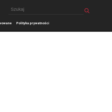
wowane
P
olityka prywatności