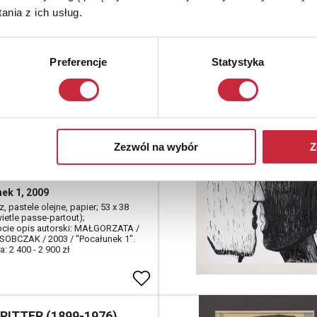
arela, papier, 28 x 21 cm; na
nia z ich usług.
e napis: TADEUSZ KULISIEWICZ
is długopisem (nieczytelny)
: 3 000 - 4 000 zł
Preferencje
Statystyka
a opłacie DdS (patrz regulamin)
rzata KLEYNA-
AK (ur. 1965)
Zezwól na wybór
Z
ogowy
ek 1, 2009
sz, pastele olejne, papier; 53 x 38
ietle passe-partout);
cie opis autorski: MAŁGORZATA /
OBCZAK / 2003 / "Pocałunek 1".
: 2 400 - 2 900 zł
 RITTER (1899-1976)