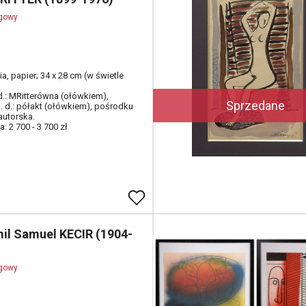
ogowy
a, papier; 34 x 28 cm (w świetle
 d.: MRitterówna (ołówkiem),
Sprzedane
l. d.: półakt (ołówkiem), pośrodku
autorska.
: 2 700 - 3 700 zł
il Samuel KECIR (1904-
ogowy