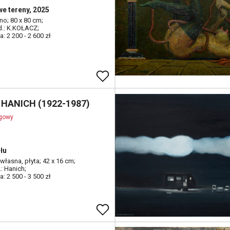
e tereny, 2025
tno; 80 x 80 cm;
 d.: K.KOŁACZ;
: 2 200 - 2 600 zł
 HANICH (1922-1987)
ogowy
łu
własna, płyta; 42 x 16 cm;
.: Hanich;
: 2 500 - 3 500 zł