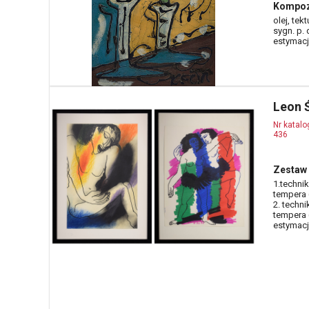
Kompoz
olej, tek
sygn. p. d
estymacja
Leon 
Nr katal
436
Zestaw 
1.techni
tempera (
2. techni
tempera (
estymacja