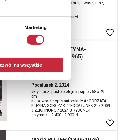
technika własna, flamaster, gwasz, tusz,
tempera (?), papier;
sygn. i dat. p. d.
estymacja: 2 700 - 3 200 zł
Marketing
Małgorzata KLEYNA-
SOBCZAK (ur. 1965)
ezwól na wszystkie
Nr katalogowy
431
Pocałunek 2, 2024
akryl, tusz, pastele olejne, papier; 68 x 49
cm
na odwrocie opis autorski: MAŁGORZATA
KLEYNA-SOBCZAK / "POCAŁUNEK 2" / 2009
J.ZEICHNUNG / 2024 J RYSUNEK
estymacja: 2 400 - 2 900 zł
Maria RITTER (1899-1976)