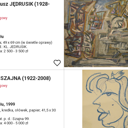
iusz JĘDRUSIK (1928-
ogowy
łu
ta; 49 x 69 cm (w świetle oprawy)
d.: KL. JEDRUSIK.
: 2 500 - 3 500 zł
 SZAJNA (1922-2008)
ogowy
łu, 1999
 kredka, ołówek, papier; 41,5 x 30
t. p. d.: Szajna 99.
: 4 000 - 5 000 zł