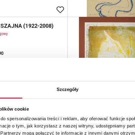
 SZAJNA (1922-2008)
ogowy
90
dka, papier; 29,5 x 21 cm;
 sygn. u dołu kompozycji: lęk /
8;
: 3 500 - 4 500 zł
Szczegóły
sz KULISIEWICZ
 plików cookie
ogowy
do spersonalizowania treści i reklam, aby oferować funkcje sp
ormacje o tym, jak korzystasz z naszej witryny, udostępniamy p
 z cyklu MEKSYK
Partnerzy mogą połączyć te informacje z innymi danymi otrzym