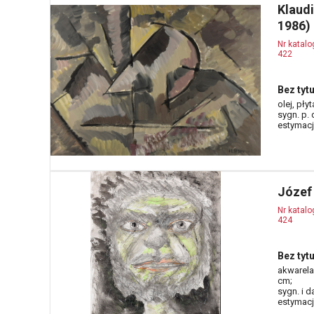
Klaud
1986)
Nr katal
422
Bez tytu
olej, pły
sygn. p. 
estymacja
Józef
Nr katal
424
Bez tytu
akwarela,
cm;
sygn. i da
estymacja