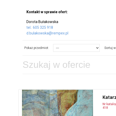
Kontakt w sprawie ofert:
Dorota Bułakowska
tel.: 605 325 918
d.bulakowska@rempex.pl
Pokaż przedmiot:
Sortuj w
Katar
Nr katal
418