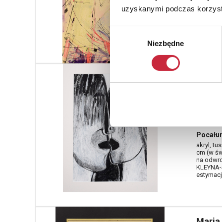
tusz, akw
uzyskanymi podczas korzysta
odwroci
oraz nap
estymacja
Wybór
Niezbędne
zgody
* - podleg
Małgo
SOBCZ
Nr katal
430
Pocałun
akryl, tu
cm (w św
na odwro
KLEYNA-S
estymacja
Maria