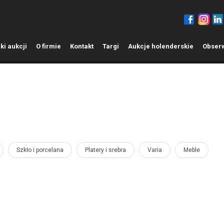
ki aukcji
O
firmie
K
ontakt
T
argi
A
ukcje holenderskie
O
bser
Szkło i porcelana
Platery i srebra
Varia
Meble