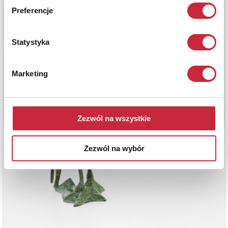
Preferencje
Statystyka
Marketing
Zezwól na wszystkie
Zezwól na wybór