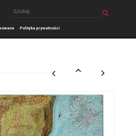
wowane
P
olityka prywatności