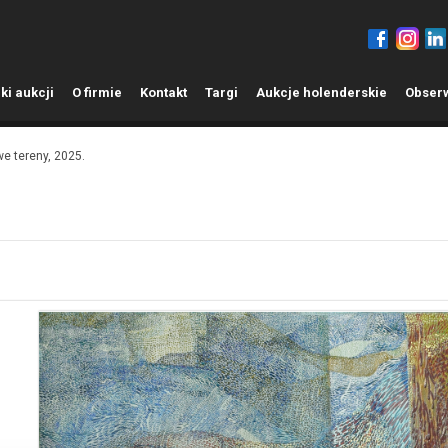
ki aukcji
O
firmie
K
ontakt
T
argi
A
ukcje holenderskie
O
bser
e tereny, 2025.