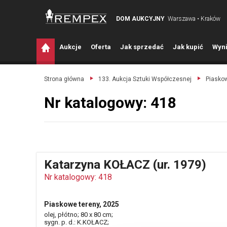
DOM AUKCYJNY
Warszawa • Kraków
A
ukcje
O
ferta
J
ak sprzedać
J
ak kupić
W
yni
Strona główna
133. Aukcja Sztuki Współczesnej
Piaskow
Nr katalogowy: 418
Katarzyna KOŁACZ (ur. 1979)
Nr katalogowy: 418
Piaskowe tereny, 2025
olej, płótno; 80 x 80 cm;
sygn. p. d.: K.KOŁACZ;