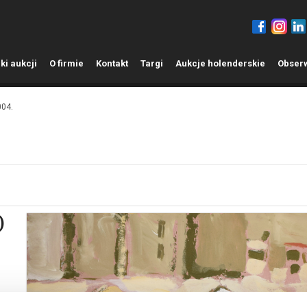
ki aukcji
O
firmie
K
ontakt
T
argi
A
ukcje holenderskie
O
bser
004.
)