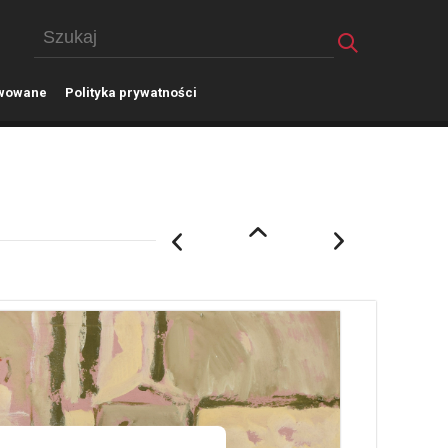
wowane
P
olityka prywatności