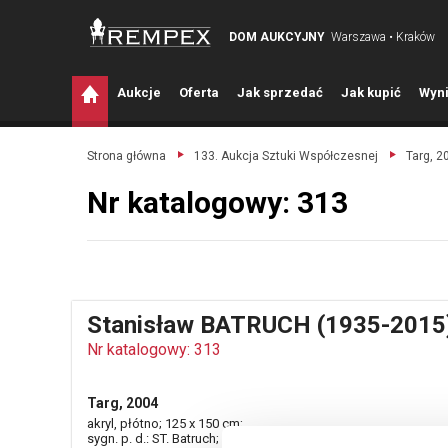
DOM AUKCYJNY
Warszawa • Kraków
A
ukcje
O
ferta
J
ak sprzedać
J
ak kupić
W
yni
Strona główna
133. Aukcja Sztuki Współczesnej
Targ, 2
Nr katalogowy: 313
Stanisław BATRUCH (1935-2015
Nr katalogowy: 313
Targ, 2004
akryl, płótno; 125 x 150 cm;
sygn. p. d.: ST. Batruch;