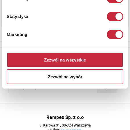
Statystyka
Marketing
Newsletter
Zezwól na wszystkie
Aby otrzymywać informacje o nowych aukcjach, prosimy podać
adres e-mail
Zezwól na wybór
Rempex Sp. z o.o
ul Karowa 31, 00-324 Warszawa
tel/fax:
patrz kontakt