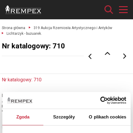
Strona główna
319 Aukcja Rzemiosła Artystycznego i Antyków
Lichtarzyk - bużuarek.
Nr katalogowy: 710
Nr katalogowy: 710
Lichtarzyk - bużuarek
srebro kute cechowane; wys. 11,5 cm, średnica 16,5 cm; waga 282 g.
Niemcy?, po połowie XIX w.
estymacja: 1 700 - 2 000 zł
Zgoda
Szczegóły
O plikach cookies
Zobacz pełne informacje