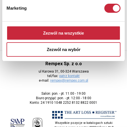
Newsletter
Marketing
Aby otrzymywać informacje o nowych aukcjach, prosimy podać
adres e-mail
Zezwól na wszystkie
Zezwól na wybór
Rempex Sp. z o.o
ul Karowa 31, 00-324 Warszawa
tel/fax:
patrz kontakt
e-mail:
rempex@rempex.com.pl
Salon: pon. - pt. 11:00 - 19:00
Biuro przyjęć: pon. - pt. 12:00 - 18:00
Konto: 24 1910 1048 2252 8132 8822 0001
Wszystkie pozycje w katalogach sztuki