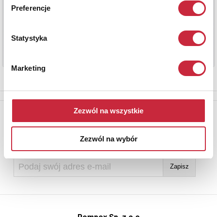
Preferencje
Statystyka
Marketing
Zezwól na wszystkie
Newsletter
Aby otrzymywać informacje o nowych aukcjach, prosimy podać
Zezwól na wybór
adres e-mail