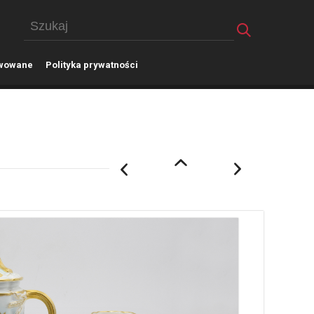
wowane
P
olityka prywatności