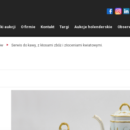
ki aukcji
O
firmie
K
ontakt
T
argi
A
ukcje holenderskie
O
bser
ów
Serwis do kawy, z kłosami zbóż i złoceniami kwiatowymi.