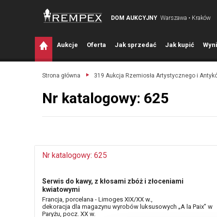
DOM AUKCYJNY
Warszawa • Kraków
A
ukcje
O
ferta
J
ak sprzedać
J
ak kupić
W
yni
Strona główna
319 Aukcja Rzemiosła Artystycznego i Antyk
Nr katalogowy: 625
Nr katalogowy: 625
Serwis do kawy, z kłosami zbóż i złoceniami
kwiatowymi
Francja, porcelana - Limoges XIX/XX w.,
dekoracja dla magazynu wyrobów luksusowych „A la Paix” w
Paryżu, pocz. XX w.