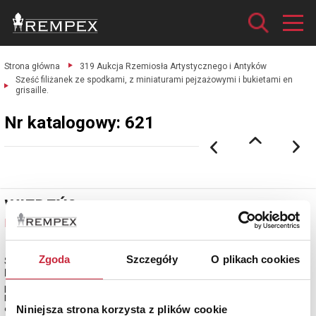
Strona główna
319 Aukcja Rzemiosła Artystycznego i Antyków
Sześć filiżanek ze spodkami, z miniaturami pejzażowymi i bukietami en
grisaille.
Nr katalogowy: 621
WIEDEŃ?
Nr katalogowy: 621
Zgoda
Szczegóły
O plikach cookies
Sześć filiżanek ze spodkami, z miniaturami pejzażowymi i
bukietami en grisaille
porcelana, farby naszkliwne, złocenia; Państwowa (Cesarska) Manufaktura
Porcelany w Wiedniu ?, 3. ćw. XVIII w.
Niniejsza strona korzysta z plików cookie
estymacja: 1 400 - 1 700 zł