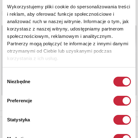
Wykorzystujemy pliki cookie do spersonalizowania treści
Zobacz pełne informacje
i reklam, aby oferować funkcje społecznościowe i
analizować ruch w naszej witrynie. Informacje o tym, jak
korzystasz z naszej witryny, udostępniamy partnerom
społecznościowym, reklamowym i analitycznym.
Partnerzy mogą połączyć te informacje z innymi danymi
otrzymanymi od Ciebie lub uzyskanymi podczas
korzystania z ich usług.
Wybór
Niezbędne
zgody
Preferencje
Statystyka
Newsletter
Aby otrzymywać informacje o nowych aukcjach, prosimy podać