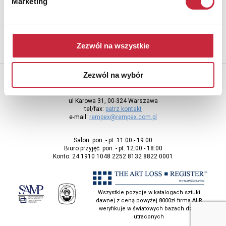
Marketing
adres e-mail
Zezwól na wszystkie
Zezwól na wybór
Rempex Sp. z o.o
ul Karowa 31, 00-324 Warszawa
tel/fax:
patrz kontakt
e-mail:
rempex@rempex.com.pl
Salon: pon. - pt. 11:00 - 19:00
Biuro przyjęć: pon. - pt. 12:00 - 18:00
Konto: 24 1910 1048 2252 8132 8822 0001
Wszystkie pozycje w katalogach sztuki
dawnej z ceną powyżej 8000zł firma ALR
weryfikuje w światowych bazach dzieł
utraconych