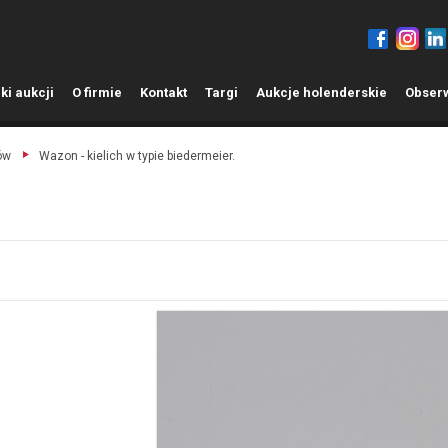
ki aukcji
O
firmie
K
ontakt
T
argi
A
ukcje holenderskie
O
bser
ów
Wazon - kielich w typie biedermeier.