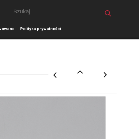
wowane
P
olityka prywatności