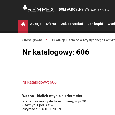
DOM AUKCYJNY
Warszawa • Kraków
A
ukcje
O
ferta
J
ak sprzedać
J
ak kupić
W
yni
Strona główna
319 Aukcja Rzemiosła Artystycznego i Antyk
Nr katalogowy: 606
Nr katalogowy: 606
Wazon - kielich w typie biedermeier
szkło przezroczyste, lane, z formy; wys. 20 cm.
Czechy?, 1 poł. XX w.
estymacja: 1 400 - 1 700 zł