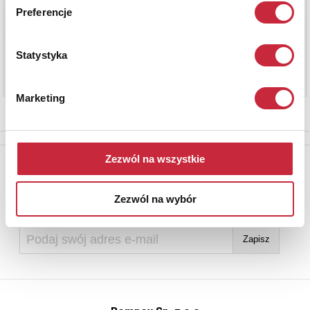
Preferencje
Statystyka
Marketing
Zezwól na wszystkie
Newsletter
Aby otrzymywać informacje o nowych aukcjach, prosimy podać
Zezwól na wybór
adres e-mail