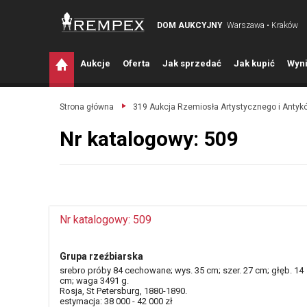
DOM AUKCYJNY
Warszawa • Kraków
A
ukcje
O
ferta
J
ak sprzedać
J
ak kupić
W
yni
Strona główna
319 Aukcja Rzemiosła Artystycznego i Antyk
Nr katalogowy: 509
Nr katalogowy: 509
Grupa rzeźbiarska
srebro próby 84 cechowane; wys. 35 cm; szer. 27 cm; głęb. 14
cm; waga 3491 g.
Rosja, St Petersburg, 1880-1890.
estymacja: 38 000 - 42 000 zł