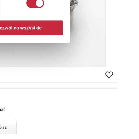
ezwól na wszystkie
ail