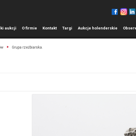
ki aukcji
O
firmie
K
ontakt
T
argi
A
ukcje holenderskie
O
bser
ów
Grupa rzeźbiarska.