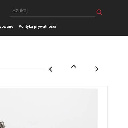
wowane
P
olityka prywatności